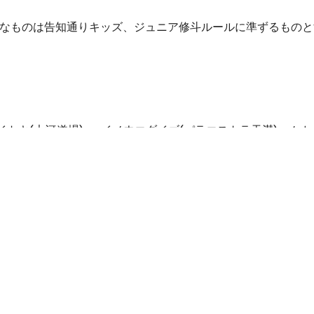
▼基本的なものは告知通りキッズ、ジュニア修斗ルールに準ずるものとする。http://j
tsu対戦表 ▼ムカイトキ(大河道場) vs イノウエダイゴ(パラエストラ天満)
GRAPPLE GIGS