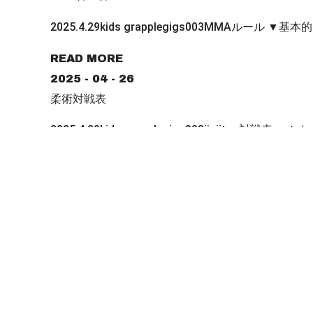
2025.4.29kids grapplegigs003MMAルール 
READ MORE
2025 - 04 - 26
柔術対戦表
2025.4.29kids grapplegigs003jiuji
タクミ […]
READ MORE