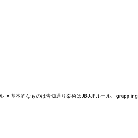
pplingルール ▼基本的なものは告知通り柔術はJBJJFルール、grappli