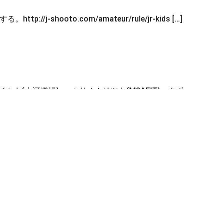
-shooto.com/amateur/rule/jr-kids […]
▼ムカイトキ(大河道場) vs カサオカリツキ(M3AFIT)▼クボ